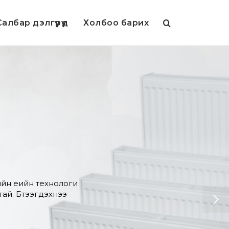
албар дэлгүүрүүд
Холбоо барих
йн үеийн технологи
й. Бүтээгдэхүүнээ