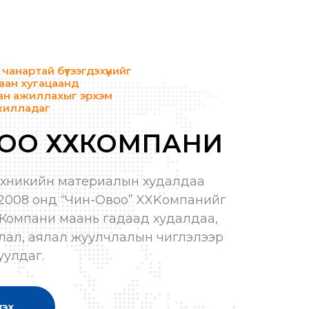
чанартай бүтээгдэхүүнийг
аан хугацаанд
ан ажиллахыг эрхэм
жилладаг
ОО ХХКОМПАНИ
ехникийн материалын худалдаа
 2008 онд “Чин-Овоо” XXKомпанийг
н. Компани маань гадаад худалдаа,
лал, аялал жуулчлалын чиглэлээр
уулдаг.
зэх