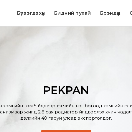
Бүтээгдэхүүн
Бидний тухай
Брэндүүд
С
PEKPAN
 хамгийн том 5 үйлдвэрлэгчийн нэг бөгөөд хамгийн сүүли
низмаар жилд 2.8 сая радиатор үйлдвэрлэх хүчин чадалта
дэлхийн 40 гаруй улсад экспортолдог.