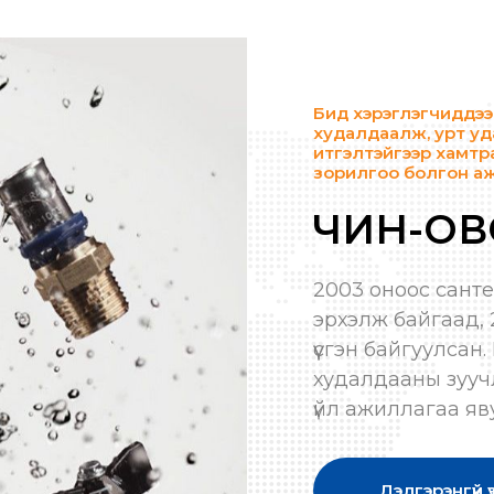
Бид хэрэглэгчиддээ 
худалдаалж, урт уд
итгэлтэйгээр хамтр
зорилгоо болгон а
ЧИН-ОВ
2003 оноос сант
эрхэлж байгаад,
үүсгэн байгуулса
худалдааны зууч
үйл ажиллагаа яв
Дэлгэрэнгүй ү