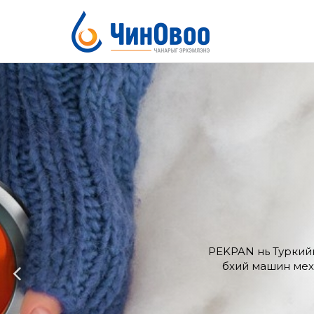
PEKPAN нь Туркийн
бүхий машин меха