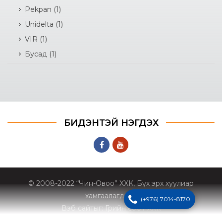
Pekpan
(1)
Unidelta
(1)
VIR
(1)
Бусад
(1)
БИДЭНТЭЙ НЭГДЭХ
© 2008-2022 “Чин-Овоо” XXK, Бүх эрх хуулиар
хамгаалагдсан
(+976) 7014-8170
Вэб сайт
ыг:
Грийн софт ХХК