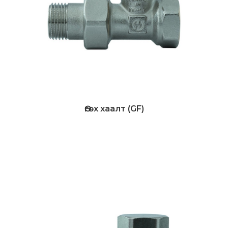
Өгөх хаалт (GF)
Дэлгэрэнгүй