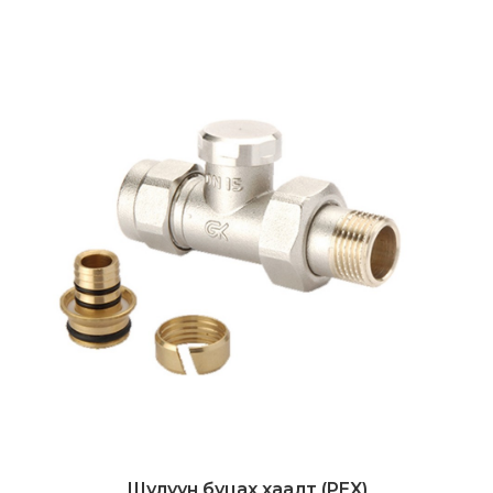
Шулуун буцах хаалт (PEX)
Дэлгэрэнгүй