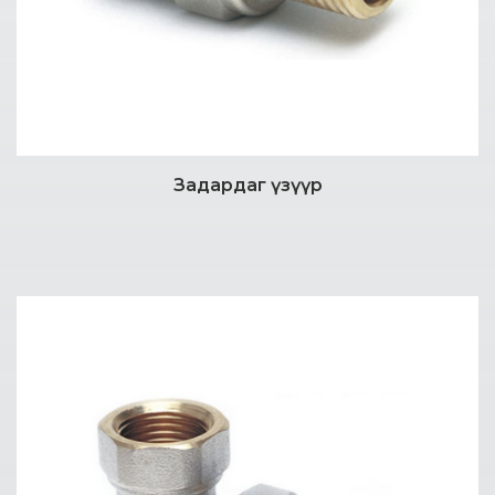
Задардаг үзүүр
Дэлгэрэнгүй