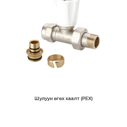
Шулуун өгөх хаалт (PEX)
Дэлгэрэнгүй