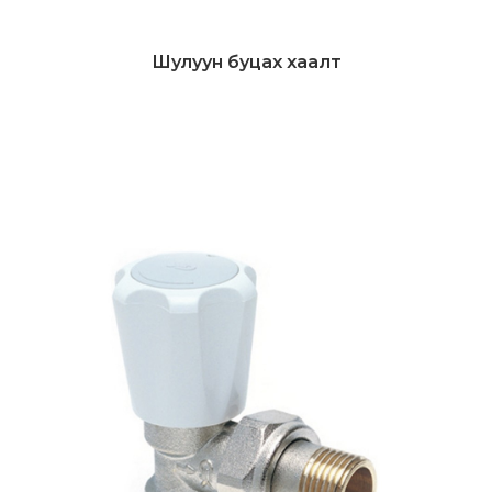
Шулуун буцах хаалт
Дэлгэрэнгүй