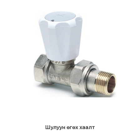
Шулуун өгөх хаалт
Дэлгэрэнгүй