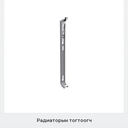
Радиаторын тогтоогч
Дэлгэрэнгүй