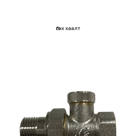
Өгөх хаалт
Дэлгэрэнгүй