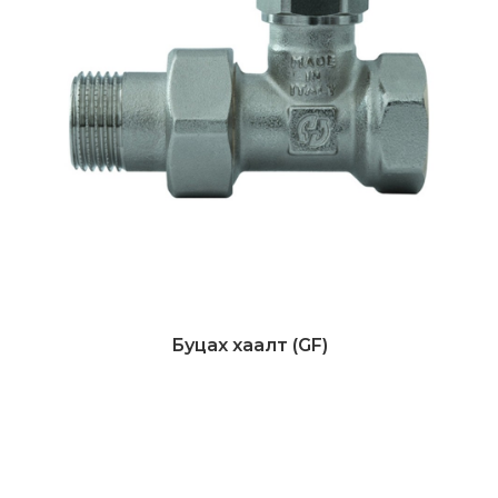
Буцах хаалт (GF)
Дэлгэрэнгүй