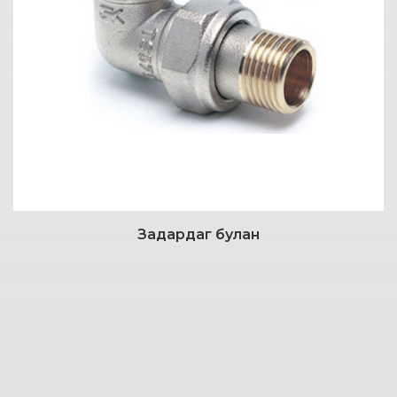
Задардаг булан
Дэлгэрэнгүй