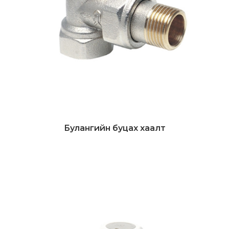
Булангийн буцах хаалт
Дэлгэрэнгүй