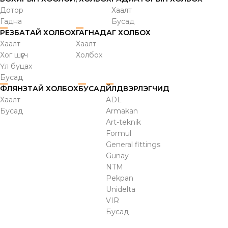
Дотор
Хаалт
Гадна
Бусад
РЕЗБАТАЙ ХОЛБОХ
ГАГНАДАГ ХОЛБОХ
Хаалт
Хаалт
Хог шүүгч
Холбох
Үл буцах
Бусад
ФЛЯНЗТАЙ ХОЛБОХ
БУСАД
ҮЙЛДВЭРЛЭГЧИД
Хаалт
ADL
Бусад
Armakan
Art-teknik
Formul
General fittings
Gunay
NTM
Pekpan
Unidelta
VIR
Бусад