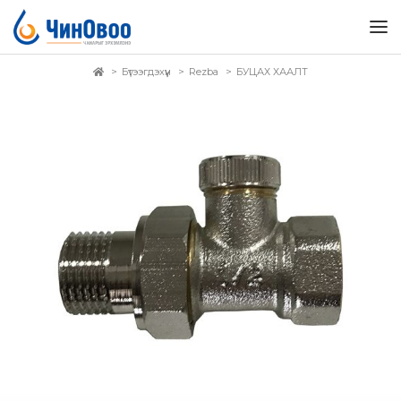
Бүтээгдэхүүн
Rezba
БУЦАХ ХААЛТ