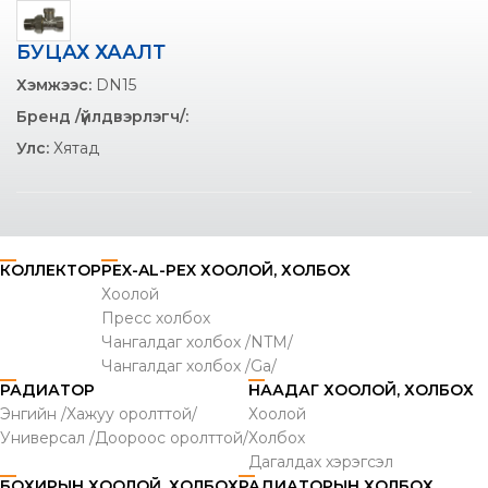
БУЦАХ ХААЛТ
Хэмжээс:
DN15
Бренд /үйлдвэрлэгч/:
Улс:
Хятад
КОЛЛЕКТОР
PEX-AL-PEX ХООЛОЙ, ХОЛБОХ
Хоолой
Пресс холбох
Чангалдаг холбох /NTM/
Чангалдаг холбох /Ga/
РАДИАТОР
НААДАГ ХООЛОЙ, ХОЛБОХ
Энгийн /Хажуу оролттой/
Хоолой
Универсал /Доороос оролттой/
Холбох
Дагалдах хэрэгсэл
БОХИРЫН ХООЛОЙ, ХОЛБОХ
РАДИАТОРЫН ХОЛБОХ