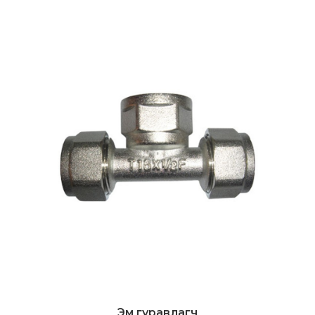
Эм гуравлагч
Дэлгэрэнгүй