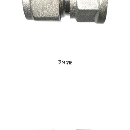
Эм үзүүр
Дэлгэрэнгүй