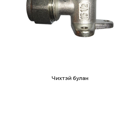
Чихтэй булан
Дэлгэрэнгүй