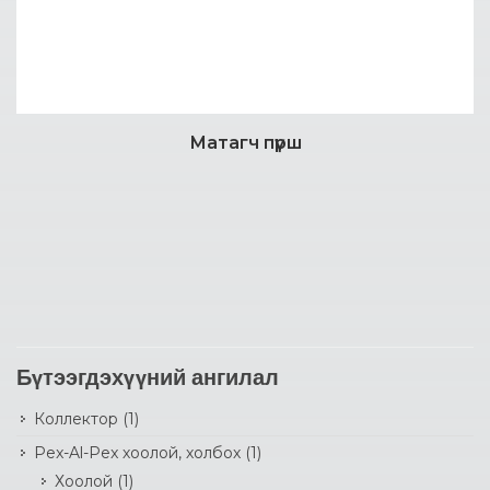
Матагч пүрш
Дэлгэрэнгүй
Бүтээгдэхүүний ангилал
Коллектор
(1)
Pex-Al-Pex хоолой, холбох
(1)
Хоолой
(1)