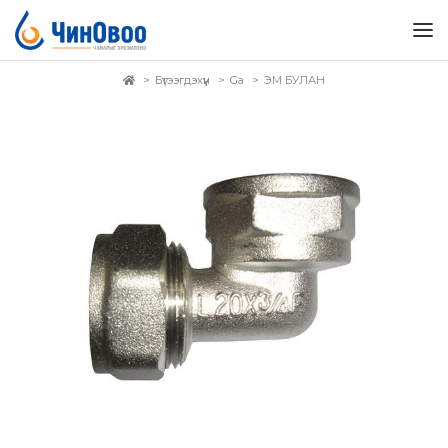
Бүтээгдэхүүн
Ga
ЭМ БУЛАН