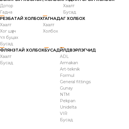
Дотор
Хаалт
Гадна
Бусад
РЕЗБАТАЙ ХОЛБОХ
ГАГНАДАГ ХОЛБОХ
Хаалт
Хаалт
Хог шүүгч
Холбох
Үл буцах
Бусад
ФЛЯНЗТАЙ ХОЛБОХ
БУСАД
ҮЙЛДВЭРЛЭГЧИД
Хаалт
ADL
Бусад
Armakan
Art-teknik
Formul
General fittings
Gunay
NTM
Pekpan
Unidelta
VIR
Бусад