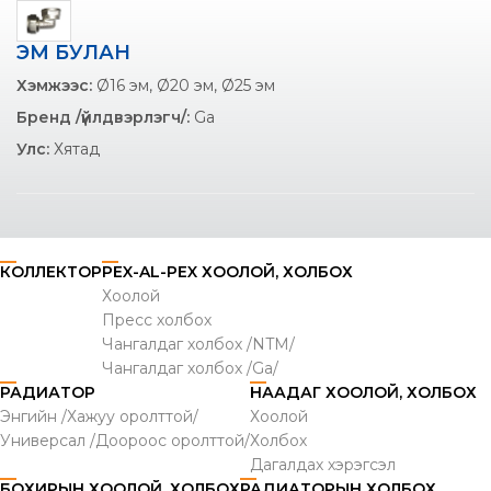
ЭМ БУЛАН
Хэмжээс:
Ø16 эм, Ø20 эм, Ø25 эм
Бренд /үйлдвэрлэгч/:
Ga
Улс:
Хятад
КОЛЛЕКТОР
PEX-AL-PEX ХООЛОЙ, ХОЛБОХ
Хоолой
Пресс холбох
Чангалдаг холбох /NTM/
Чангалдаг холбох /Ga/
РАДИАТОР
НААДАГ ХООЛОЙ, ХОЛБОХ
Энгийн /Хажуу оролттой/
Хоолой
Универсал /Доороос оролттой/
Холбох
Дагалдах хэрэгсэл
БОХИРЫН ХООЛОЙ, ХОЛБОХ
РАДИАТОРЫН ХОЛБОХ