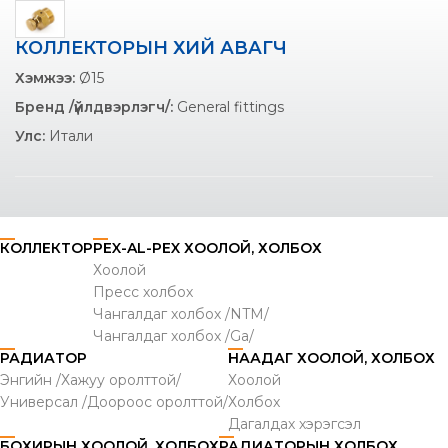
КОЛЛЕКТОРЫН ХИЙ АВАГЧ
Хэмжээ:
Ø15
Бренд /үйлдвэрлэгч/:
General fittings
Улс:
Итали
КОЛЛЕКТОР
PEX-AL-PEX ХООЛОЙ, ХОЛБОХ
Хоолой
Пресс холбох
Чангалдаг холбох /NTM/
Чангалдаг холбох /Ga/
РАДИАТОР
НААДАГ ХООЛОЙ, ХОЛБОХ
Энгийн /Хажуу оролттой/
Хоолой
Универсал /Доороос оролттой/
Холбох
Дагалдах хэрэгсэл
БОХИРЫН ХООЛОЙ, ХОЛБОХ
РАДИАТОРЫН ХОЛБОХ