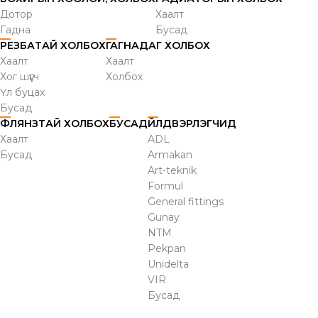
Дотор
Хаалт
Гадна
Бусад
РЕЗБАТАЙ ХОЛБОХ
ГАГНАДАГ ХОЛБОХ
Хаалт
Хаалт
Хог шүүгч
Холбох
Үл буцах
Бусад
ФЛЯНЗТАЙ ХОЛБОХ
БУСАД
ҮЙЛДВЭРЛЭГЧИД
Хаалт
ADL
Бусад
Armakan
Art-teknik
Formul
General fittings
Gunay
NTM
Pekpan
Unidelta
VIR
Бусад