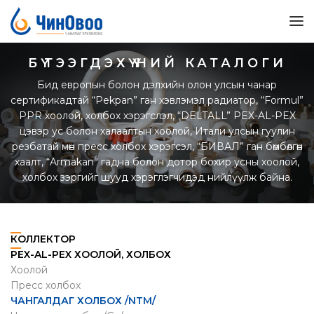
БҮТЭЭГДЭХҮҮНИЙ КАТАЛОГИ
Бид европын болон дэлхийн олон улсын чанар
сертификадтай “Pekpan” ган хэвлэмэл радиатор, “Formul”
PPR хоолой, холбох хэрэгслэл, “DELTALL” PEX-AL-PEX
цэвэр ус болон халаалтын хоолой, Итали улсын гуулин
резбатай мөн пресс холбох хэрэгсэл, “БИВАЛ” ган бөмбөлгөн
хаалт, “Armakan” гадна болон дотор бохир усны хоолой,
холбох зэргийг шууд хэрэглэгчидэд нийлүүлж байна.
КОЛЛЕКТОР
PEX-AL-PEX ХООЛОЙ, ХОЛБОХ
Хоолой
Пресс холбох
ЧАНГАЛДАГ ХОЛБОХ /NTM/