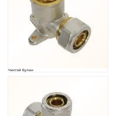
Чихтэй булан