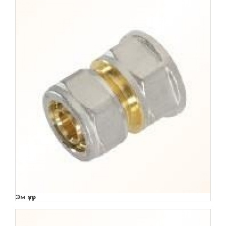
Эм үзүүр