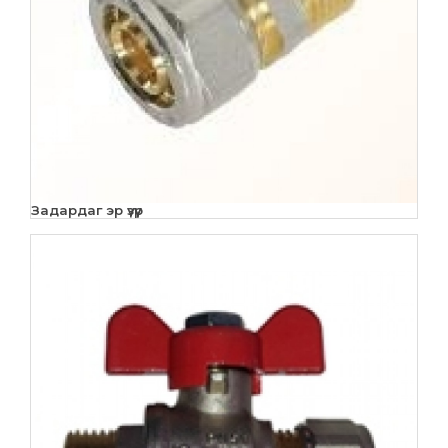
Задардаг эр үзүүр