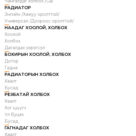
Чангалдаг холбох /Ga/
РАДИАТОР
Энгийн /Хажуу оролттой/
Универсал /Доороос оролттой/
НААДАГ ХООЛОЙ, ХОЛБОХ
Хоолой
Холбох
Дагалдах хэрэгсэл
БОХИРЫН ХООЛОЙ, ХОЛБОХ
Дотор
Гадна
РАДИАТОРЫН ХОЛБОХ
Хаалт
Бусад
РЕЗБАТАЙ ХОЛБОХ
Хаалт
Хог шүүгч
Үл буцах
Бусад
ГАГНАДАГ ХОЛБОХ
Хаалт