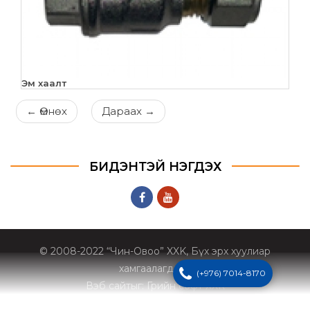
Эм хаалт
←
Өмнөх
Дараах
→
БИДЭНТЭЙ НЭГДЭХ
© 2008-2022 “Чин-Овоо” XXK, Бүх эрх хуулиар
хамгаалагдсан
(+976) 7014-8170
Вэб сайт
ыг:
Грийн софт ХХК