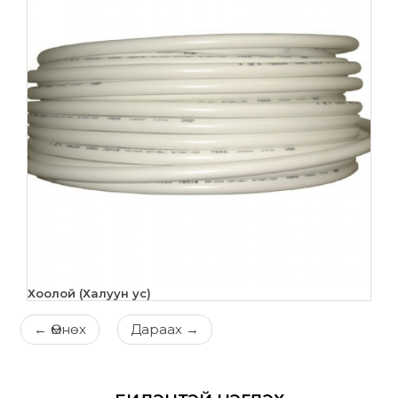
Хоолой (Халуун ус)
←
Өмнөх
Дараах
→