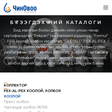
БҮТЭЭГДЭХҮҮНИЙ КАТАЛОГИ
Бид европын болон дэлхийн олон улсын чанар
сертификадтай “Pekpan” ган хэвлэмэл радиатор, “Formul”
PPR хоолой, холбох хэрэгслэл, “DELTALL” PEX-AL-PEX
цэвэр ус болон халаалтын хоолой, Итали улсын гуулин
резбатай мөн пресс холбох хэрэгсэл, “БИВАЛ” ган бөмбөлгөн
хаалт, “Armakan” гадна болон дотор бохир усны хоолой,
холбох зэргийг шууд хэрэглэгчидэд нийлүүлж байна.
КОЛЛЕКТОР
PEX-AL-PEX ХООЛОЙ, ХОЛБОХ
ХООЛОЙ
Пресс холбох
Чангалдаг холбох /NTM/