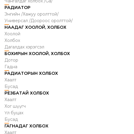
Чангалдаг холбох /Ga/
РАДИАТОР
Энгийн /Хажуу оролттой/
Универсал /Доороос оролттой/
НААДАГ ХООЛОЙ, ХОЛБОХ
Хоолой
Холбох
Дагалдах хэрэгсэл
БОХИРЫН ХООЛОЙ, ХОЛБОХ
Дотор
Гадна
РАДИАТОРЫН ХОЛБОХ
Хаалт
Бусад
РЕЗБАТАЙ ХОЛБОХ
Хаалт
Хог шүүгч
Үл буцах
Бусад
ГАГНАДАГ ХОЛБОХ
Хаалт