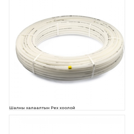
Шалны халаалтын Pex хоолой