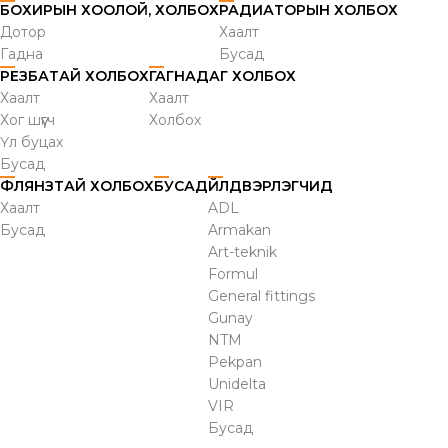
БОХИРЫН ХООЛОЙ, ХОЛБОХ
РАДИАТОРЫН ХОЛБОХ
Дотор
Хаалт
Гадна
Бусад
РЕЗБАТАЙ ХОЛБОХ
ГАГНАДАГ ХОЛБОХ
Хаалт
Хаалт
Хог шүүгч
Холбох
Үл буцах
Бусад
ФЛЯНЗТАЙ ХОЛБОХ
БУСАД
ҮЙЛДВЭРЛЭГЧИД
Хаалт
ADL
Бусад
Armakan
Art-teknik
Formul
General fittings
Gunay
NTM
Pekpan
Unidelta
VIR
Бусад