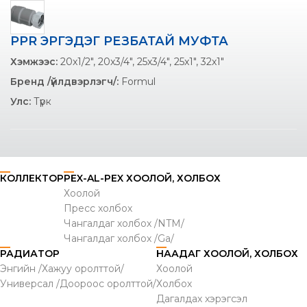
PPR ЭРГЭДЭГ РЕЗБАТАЙ МУФТА
Хэмжээс:
20x1/2", 20x3/4", 25x3/4", 25x1", 32x1"
Бренд /үйлдвэрлэгч/:
Formul
Улс:
Түрк
КОЛЛЕКТОР
PEX-AL-PEX ХООЛОЙ, ХОЛБОХ
Хоолой
Пресс холбох
Чангалдаг холбох /NTM/
Чангалдаг холбох /Ga/
РАДИАТОР
НААДАГ ХООЛОЙ, ХОЛБОХ
Энгийн /Хажуу оролттой/
Хоолой
Универсал /Доороос оролттой/
Холбох
Дагалдах хэрэгсэл