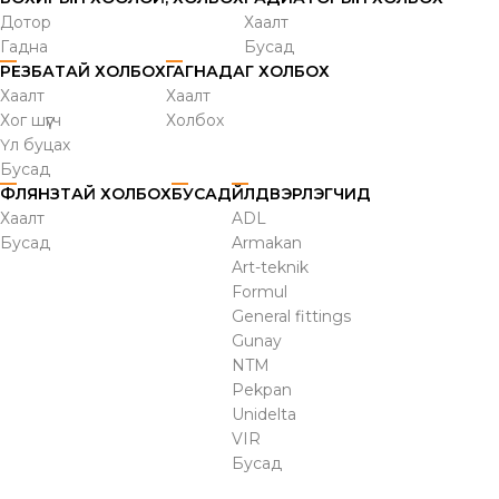
Дотор
Хаалт
Гадна
Бусад
РЕЗБАТАЙ ХОЛБОХ
ГАГНАДАГ ХОЛБОХ
Хаалт
Хаалт
Хог шүүгч
Холбох
Үл буцах
Бусад
ФЛЯНЗТАЙ ХОЛБОХ
БУСАД
ҮЙЛДВЭРЛЭГЧИД
Хаалт
ADL
Бусад
Armakan
Art-teknik
Formul
General fittings
Gunay
NTM
Pekpan
Unidelta
VIR
Бусад