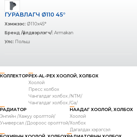
ГУРАВЛАГЧ Ø110 45°
Хэмжээс:
Ø110х45°
Бренд /үйлдвэрлэгч/:
Armakan
Улс:
Польш
КОЛЛЕКТОР
PEX-AL-PEX ХООЛОЙ, ХОЛБОХ
Хоолой
Пресс холбох
Чангалдаг холбох /NTM/
Чангалдаг холбох /Ga/
РАДИАТОР
НААДАГ ХООЛОЙ, ХОЛБОХ
Энгийн /Хажуу оролттой/
Хоолой
Универсал /Доороос оролттой/
Холбох
Дагалдах хэрэгсэл
БОХИРЫН ХООЛОЙ, ХОЛБОХ
РАДИАТОРЫН ХОЛБОХ