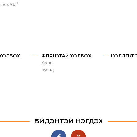
лбох /Ga/
 ХОЛБОХ
ФЛЯНЗТАЙ ХОЛБОХ
КОЛЛЕКТ
Хаалт
Бусад
БИДЭНТЭЙ НЭГДЭХ