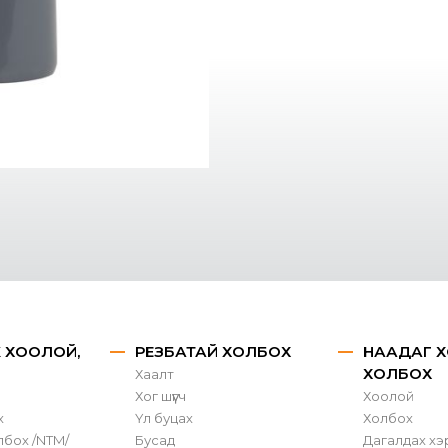
X ХООЛОЙ,
РЕЗБАТАЙ ХОЛБОХ
НААДАГ Х
ХОЛБОХ
Хаалт
Хог шүүгч
Хоолой
х
Үл буцах
Холбох
лбох /NTM/
Бусад
Дагалдах хэ