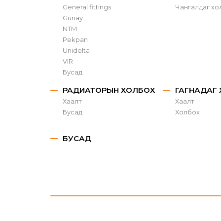
General fittings
Чангалдаг хо
Gunay
NTM
Pekpan
Unidelta
VIR
Бусад
РАДИАТОРЫН ХОЛБОХ
ГАГНАДАГ
Хаалт
Хаалт
Бусад
Холбох
БУСАД