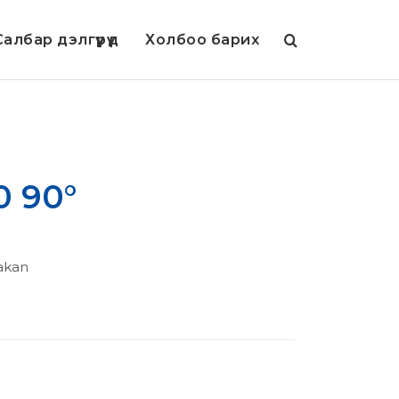
албар дэлгүүрүүд
Холбоо барих
 90°
akan