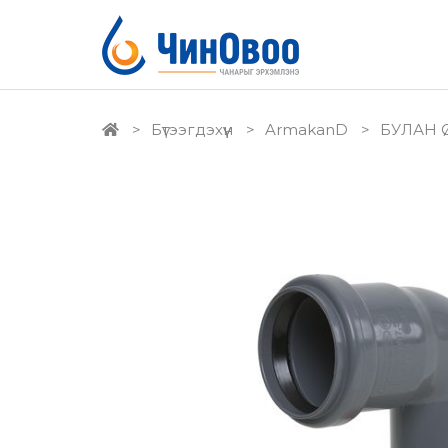
Бүтээгдэхүүн
ArmakanD
БУЛАН Ø