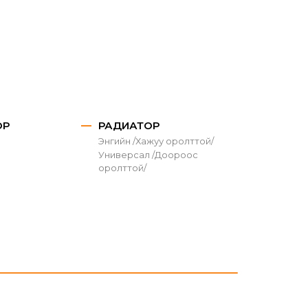
ОР
РАДИАТОР
Энгийн /Хажуу оролттой/
Универсал /Доороос
оролттой/