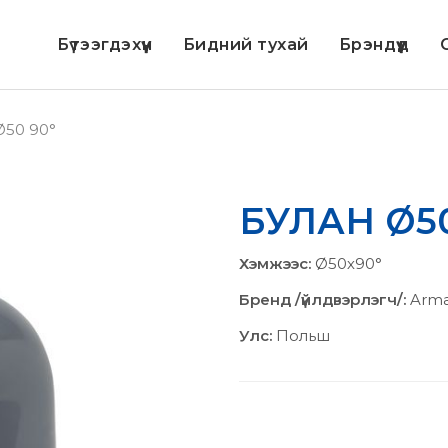
Бүтээгдэхүүн
Бидний тухай
Брэндүүд
С
50 90°
БУЛАН Ø50
Хэмжээс:
Ø50х90°
Бренд /үйлдвэрлэгч/:
Arm
Улс:
Польш