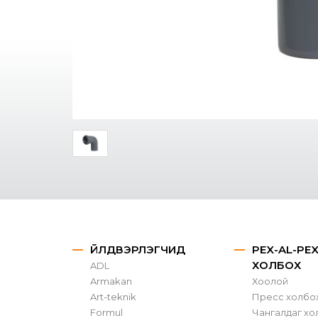
ҮЙЛДВЭРЛЭГЧИД
PEX-AL-PE
ХОЛБОХ
ADL
Armakan
Хоолой
Art-teknik
Пресс холбо
Formul
Чангалдаг хо