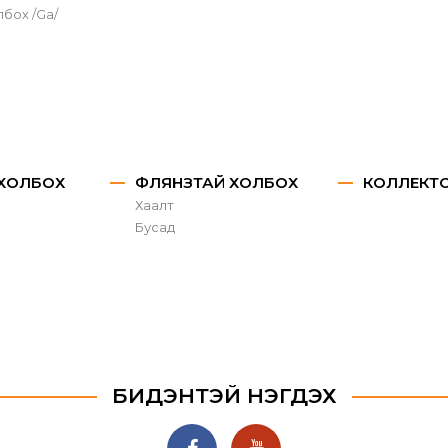
лбох /Ga/
 ХОЛБОХ
ФЛЯНЗТАЙ ХОЛБОХ
КОЛЛЕКТ
Хаалт
Бусад
БИДЭНТЭЙ НЭГДЭХ