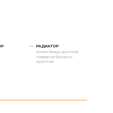
ОР
РАДИАТОР
Энгийн /Хажуу оролттой/
Универсал /Доороос
оролттой/