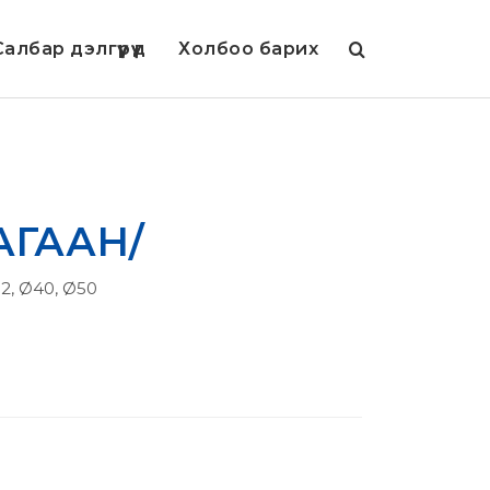
албар дэлгүүрүүд
Холбоо барих
АГААН/
32, Ø40, Ø50