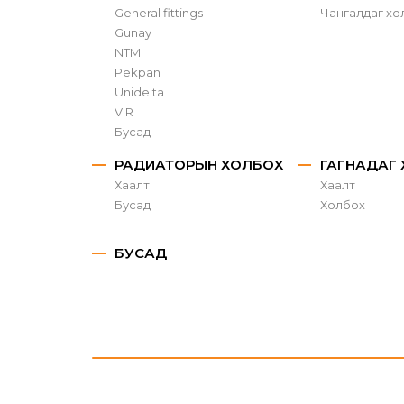
General fittings
Чангалдаг хо
Gunay
NTM
Pekpan
Unidelta
VIR
Бусад
РАДИАТОРЫН ХОЛБОХ
ГАГНАДАГ
Хаалт
Хаалт
Бусад
Холбох
БУСАД