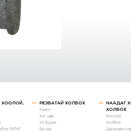
X ХООЛОЙ,
РЕЗБАТАЙ ХОЛБОХ
НААДАГ Х
ХОЛБОХ
Хаалт
Хог шүүгч
Хоолой
х
Үл буцах
Холбох
лбох /NTM/
Бусад
Дагалдах хэ