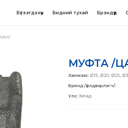
Бүтээгдэхүүн
Бидний тухай
Брэндүүд
С
ААН/
МУФТА /Ц
Хэмжээс:
Ø15, Ø20, Ø25, Ø
Бренд /үйлдвэрлэгч/:
Улс:
Хятад