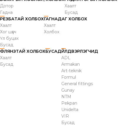
Дотор
Хаалт
Гадна
Бусад
РЕЗБАТАЙ ХОЛБОХ
ГАГНАДАГ ХОЛБОХ
Хаалт
Хаалт
Хог шүүгч
Холбох
Үл буцах
Бусад
ФЛЯНЗТАЙ ХОЛБОХ
БУСАД
ҮЙЛДВЭРЛЭГЧИД
Хаалт
ADL
Бусад
Armakan
Art-teknik
Formul
General fittings
Gunay
NTM
Pekpan
Unidelta
VIR
Бусад