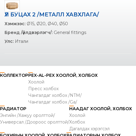
ҮЛ БУЦАХ 2 /МЕТАЛЛ ХАВХЛАГА/
Хэмжээс:
Ø15, Ø20, Ø40, Ø50
Бренд /үйлдвэрлэгч/:
General fittings
Улс:
Итали
КОЛЛЕКТОР
PEX-AL-PEX ХООЛОЙ, ХОЛБОХ
Хоолой
Пресс холбох
Чангалдаг холбох /NTM/
Чангалдаг холбох /Ga/
РАДИАТОР
НААДАГ ХООЛОЙ, ХОЛБОХ
Энгийн /Хажуу оролттой/
Хоолой
Универсал /Доороос оролттой/
Холбох
Дагалдах хэрэгсэл
БОХИРЫН ХООЛОЙ, ХОЛБОХ
РАДИАТОРЫН ХОЛБОХ