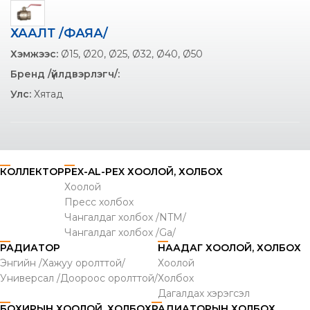
ХААЛТ /ФАЯА/
Хэмжээс:
Ø15, Ø20, Ø25, Ø32, Ø40, Ø50
Бренд /үйлдвэрлэгч/:
Улс:
Хятад
КОЛЛЕКТОР
PEX-AL-PEX ХООЛОЙ, ХОЛБОХ
Хоолой
Пресс холбох
Чангалдаг холбох /NTM/
Чангалдаг холбох /Ga/
РАДИАТОР
НААДАГ ХООЛОЙ, ХОЛБОХ
Энгийн /Хажуу оролттой/
Хоолой
Универсал /Доороос оролттой/
Холбох
Дагалдах хэрэгсэл
БОХИРЫН ХООЛОЙ, ХОЛБОХ
РАДИАТОРЫН ХОЛБОХ