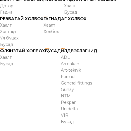
Дотор
Хаалт
Гадна
Бусад
РЕЗБАТАЙ ХОЛБОХ
ГАГНАДАГ ХОЛБОХ
Хаалт
Хаалт
Хог шүүгч
Холбох
Үл буцах
Бусад
ФЛЯНЗТАЙ ХОЛБОХ
БУСАД
ҮЙЛДВЭРЛЭГЧИД
Хаалт
ADL
Бусад
Armakan
Art-teknik
Formul
General fittings
Gunay
NTM
Pekpan
Unidelta
VIR
Бусад