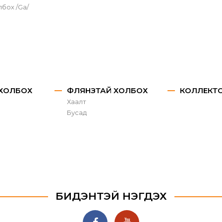
лбох /Ga/
 ХОЛБОХ
ФЛЯНЗТАЙ ХОЛБОХ
КОЛЛЕКТ
Хаалт
Бусад
БИДЭНТЭЙ НЭГДЭХ