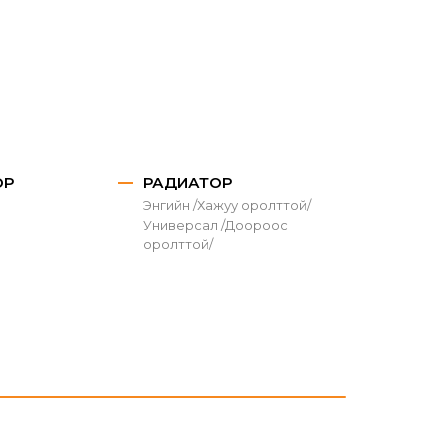
ОР
РАДИАТОР
Энгийн /Хажуу оролттой/
Универсал /Доороос
оролттой/