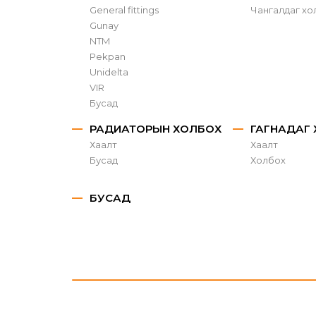
General fittings
Чангалдаг хо
Gunay
NTM
Pekpan
Unidelta
VIR
Бусад
РАДИАТОРЫН ХОЛБОХ
ГАГНАДАГ
Хаалт
Хаалт
Бусад
Холбох
БУСАД