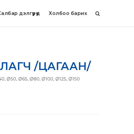
албар дэлгүүрүүд
Холбоо барих
ВЛАГЧ /ЦАГААН/
40, Ø50, Ø65, Ø80, Ø100, Ø125, Ø150