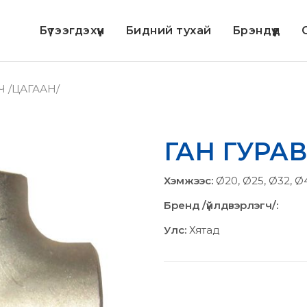
Бүтээгдэхүүн
Бидний тухай
Брэндүүд
С
Ч /ЦАГААН/
ГАН ГУРА
Хэмжээс:
Ø20, Ø25, Ø32, Ø
Бренд /үйлдвэрлэгч/:
Улс:
Хятад