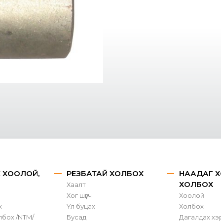
X ХООЛОЙ,
РЕЗБАТАЙ ХОЛБОХ
НААДАГ Х
ХОЛБОХ
Хаалт
Хог шүүгч
Хоолой
х
Үл буцах
Холбох
лбох /NTM/
Бусад
Дагалдах хэ