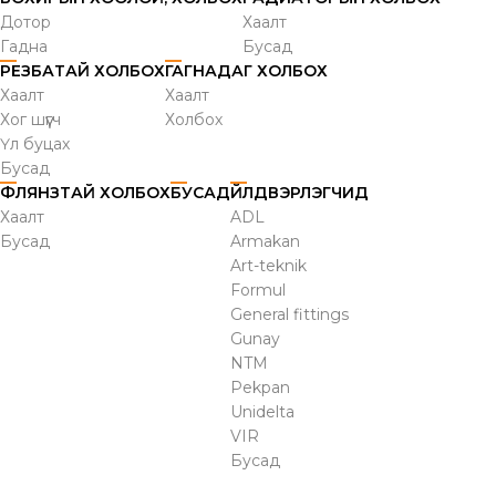
Дотор
Хаалт
Гадна
Бусад
РЕЗБАТАЙ ХОЛБОХ
ГАГНАДАГ ХОЛБОХ
Хаалт
Хаалт
Хог шүүгч
Холбох
Үл буцах
Бусад
ФЛЯНЗТАЙ ХОЛБОХ
БУСАД
ҮЙЛДВЭРЛЭГЧИД
Хаалт
ADL
Бусад
Armakan
Art-teknik
Formul
General fittings
Gunay
NTM
Pekpan
Unidelta
VIR
Бусад