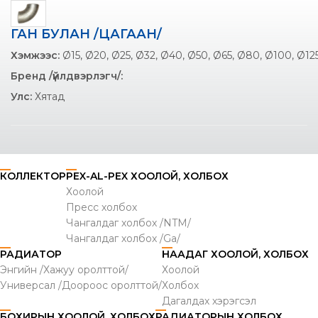
ГАН БУЛАН /ЦАГААН/
Хэмжээс:
Ø15, Ø20, Ø25, Ø32, Ø40, Ø50, Ø65, Ø80, Ø100, Ø12
Бренд /үйлдвэрлэгч/:
Улс:
Хятад
КОЛЛЕКТОР
PEX-AL-PEX ХООЛОЙ, ХОЛБОХ
Хоолой
Пресс холбох
Чангалдаг холбох /NTM/
Чангалдаг холбох /Ga/
РАДИАТОР
НААДАГ ХООЛОЙ, ХОЛБОХ
Энгийн /Хажуу оролттой/
Хоолой
Универсал /Доороос оролттой/
Холбох
Дагалдах хэрэгсэл
БОХИРЫН ХООЛОЙ, ХОЛБОХ
РАДИАТОРЫН ХОЛБОХ