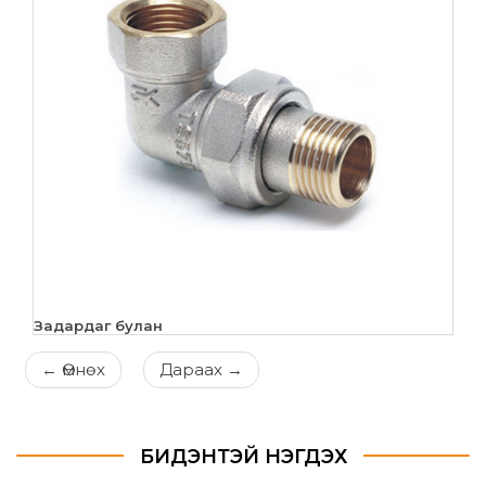
Задардаг булан
←
Өмнөх
Дараах
→
БИДЭНТЭЙ НЭГДЭХ