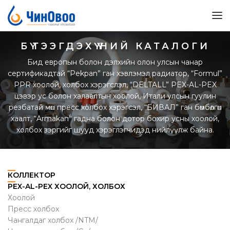
БҮТЭЭГДЭХҮҮНИЙ КАТАЛОГИ
Бид европын болон дэлхийн олон улсын чанар
сертификадтай “Pekpan” ган хэвлэмэл радиатор, “Formul”
PPR хоолой, холбох хэрэгслэл, “DELTALL” PEX-AL-PEX
цэвэр ус болон халаалтын хоолой, Итали улсын гуулин
резбатай мөн пресс холбох хэрэгсэл, “БИВАЛ” ган бөмбөлгөн
хаалт, “Armakan” гадна болон дотор бохир усны хоолой,
холбох зэргийг шууд хэрэглэгчидэд нийлүүлж байна.
КОЛЛЕКТОР
PEX-AL-PEX ХООЛОЙ, ХОЛБОХ
Хоолой
Пресс холбох
Чангалдаг холбох /NTM/