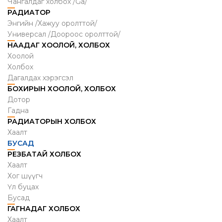
Чангалдаг холбох /Ga/
РАДИАТОР
Энгийн /Хажуу оролттой/
Универсал /Доороос оролттой/
НААДАГ ХООЛОЙ, ХОЛБОХ
Хоолой
Холбох
Дагалдах хэрэгсэл
БОХИРЫН ХООЛОЙ, ХОЛБОХ
Дотор
Гадна
РАДИАТОРЫН ХОЛБОХ
Хаалт
БУСАД
РЕЗБАТАЙ ХОЛБОХ
Хаалт
Хог шүүгч
Үл буцах
Бусад
ГАГНАДАГ ХОЛБОХ
Хаалт