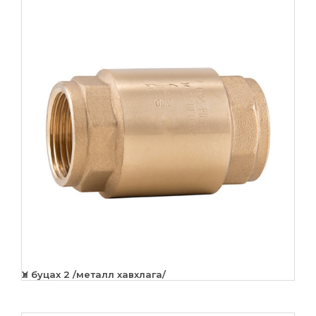
Үл буцах 2 /металл хавхлага/