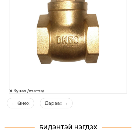
Үл буцах /хэвтээ/
←
Өмнөх
Дараах
→
БИДЭНТЭЙ НЭГДЭХ