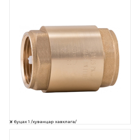
Үл буцах 1 /хуванцар хавхлага/