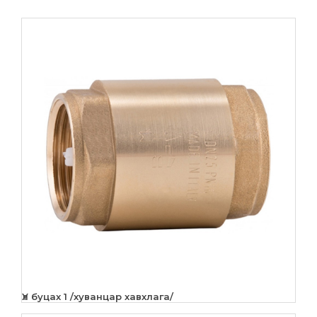
Үл буцах 1 /хуванцар хавхлага/