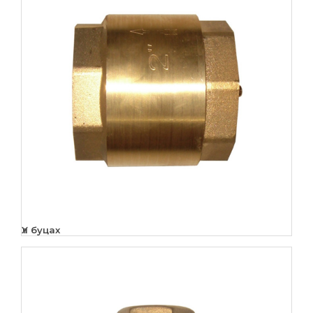
Үл буцах