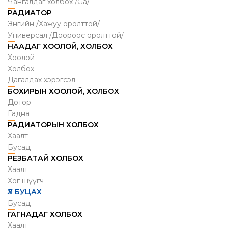
Чангалдаг холбох /Ga/
РАДИАТОР
Энгийн /Хажуу оролттой/
Универсал /Доороос оролттой/
НААДАГ ХООЛОЙ, ХОЛБОХ
Хоолой
Холбох
Дагалдах хэрэгсэл
БОХИРЫН ХООЛОЙ, ХОЛБОХ
Дотор
Гадна
РАДИАТОРЫН ХОЛБОХ
Хаалт
Бусад
РЕЗБАТАЙ ХОЛБОХ
Хаалт
Хог шүүгч
ҮЛ БУЦАХ
Бусад
ГАГНАДАГ ХОЛБОХ
Хаалт