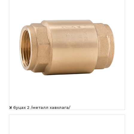
Үл буцах 2 /металл хавхлага/