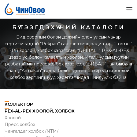
БҮТЭЭГДЭХҮҮНИЙ КАТАЛОГИ
Бид европын болон дэлхийн олон улсын чанар
сертификадтай “Pekpan” ган хэвлэмэл радиатор, “Formul”
PPR хоолой, холбох хэрэгслэл, “DELTALL” PEX-AL-PEX
цэвэр ус болон халаалтын хоолой, Итали улсын гуулин
резбатай мөн пресс холбох хэрэгсэл, “БИВАЛ” ган бөмбөлгөн
хаалт, “Armakan” гадна болон дотор бохир усны хоолой,
холбох зэргийг шууд хэрэглэгчидэд нийлүүлж байна.
КОЛЛЕКТОР
PEX-AL-PEX ХООЛОЙ, ХОЛБОХ
Хоолой
Пресс холбох
Чангалдаг холбох /NTM/