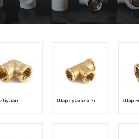
 булан
Шар гуравлагч
Шар м