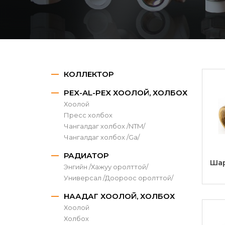
КОЛЛЕКТОР
PEX-AL-PEX ХООЛОЙ, ХОЛБОХ
Хоолой
Пресс холбох
Чангалдаг холбох /NTM/
Чангалдаг холбох /Ga/
РАДИАТОР
Шар
Энгийн /Хажуу оролттой/
Универсал /Доороос оролттой/
НААДАГ ХООЛОЙ, ХОЛБОХ
Хоолой
Холбох