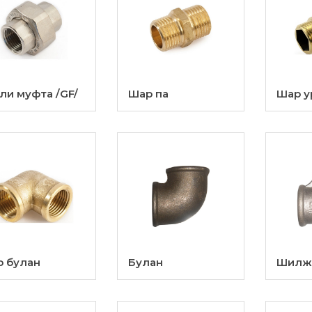
ли муфта /GF/
Шар па
Шар у
 булан
Булан
Шилжв