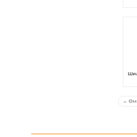
Ши
←
Өмн