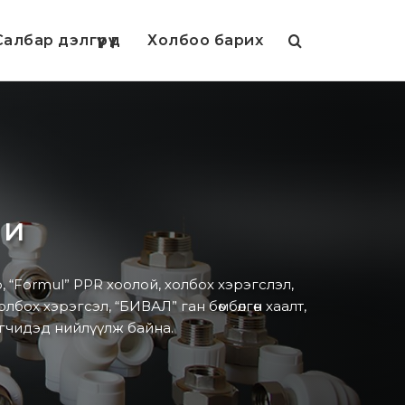
албар дэлгүүрүүд
Холбоо барих
ГИ
“Formul” PPR хоолой, холбох хэрэгслэл,
бох хэрэгсэл, “БИВАЛ” ган бөмбөлгөн хаалт,
эгчидэд нийлүүлж байна.