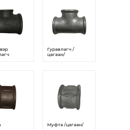
вэр
Гуравлагч /
лагч
цагаан/
а
Муфта /цагаан/