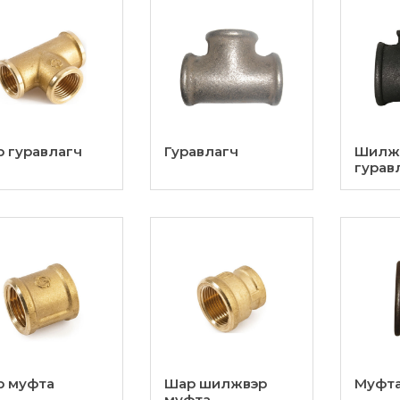
 гуравлагч
Гуравлагч
Шилж
гурав
р муфта
Шар шилжвэр
Муфт
муфта