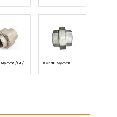
 муфта /GF/
Англи муфта