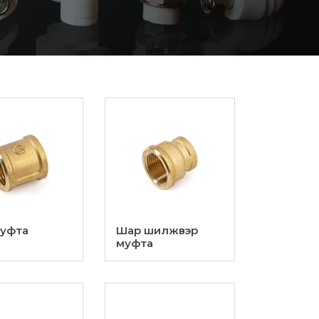
уфта
Шар шилжвэр
муфта