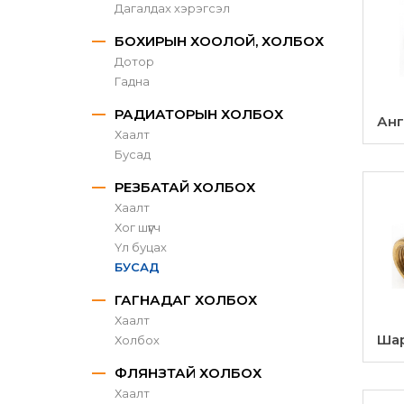
Дагалдах хэрэгсэл
БОХИРЫН ХООЛОЙ, ХОЛБОХ
Дотор
Гадна
РАДИАТОРЫН ХОЛБОХ
Анг
Хаалт
Бусад
РЕЗБАТАЙ ХОЛБОХ
Хаалт
Хог шүүгч
Үл буцах
БУСАД
ГАГНАДАГ ХОЛБОХ
Хаалт
Шар
Холбох
ФЛЯНЗТАЙ ХОЛБОХ
Хаалт