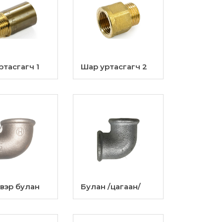
ртасгагч 1
Шар уртасгагч 2
эр булан
Булан /цагаан/