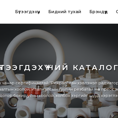
Бүтээгдэхүүн
Бидний тухай
Брэндүүд
С
ҮТЭЭГДЭХҮҮНИЙ КАТАЛО
чанар сертификадтай “Pekpan” ган хэвлэмэл радиатор, 
лтын хоолой, Итали улсын гуулин резбатай мөн пресс хол
дотор бохир усны хоолой, холбох зэргийг шууд хэрэгл