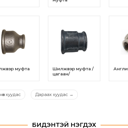
лжвэр муфта
Шилжвэр муфта /
Англи
цагаан/
өх
хуудас
Дараах
хуудас
→
БИДЭНТЭЙ НЭГДЭХ