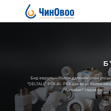
Б
Бид европын болон дэлхийн олон улсын 
“DELTALL” PEX-AL-PEX цэвэр ус болон халаа
“Armakan” гадна болон 