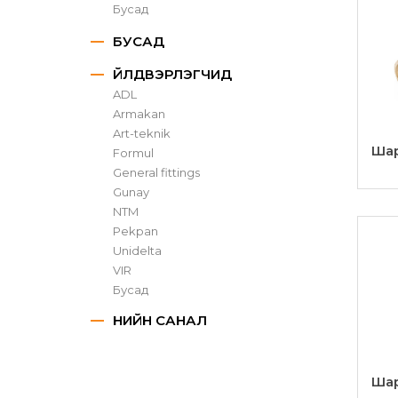
Бусад
БУСАД
ҮЙЛДВЭРЛЭГЧИД
ADL
Armakan
Art-teknik
Шар
Formul
General fittings
Gunay
NTM
Pekpan
Unidelta
VIR
Бусад
ҮНИЙН САНАЛ
Ша