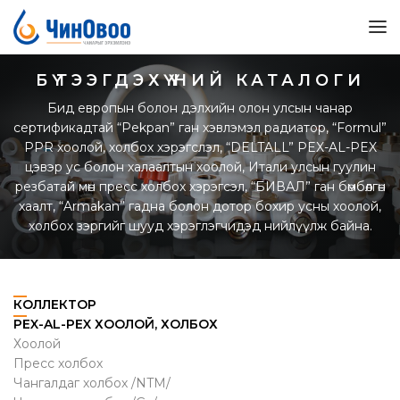
БҮТЭЭГДЭХҮҮНИЙ КАТАЛОГИ
Бид европын болон дэлхийн олон улсын чанар
сертификадтай “Pekpan” ган хэвлэмэл радиатор, “Formul”
PPR хоолой, холбох хэрэгслэл, “DELTALL” PEX-AL-PEX
цэвэр ус болон халаалтын хоолой, Итали улсын гуулин
резбатай мөн пресс холбох хэрэгсэл, “БИВАЛ” ган бөмбөлгөн
хаалт, “Armakan” гадна болон дотор бохир усны хоолой,
холбох зэргийг шууд хэрэглэгчидэд нийлүүлж байна.
КОЛЛЕКТОР
PEX-AL-PEX ХООЛОЙ, ХОЛБОХ
Хоолой
Пресс холбох
Чангалдаг холбох /NTM/