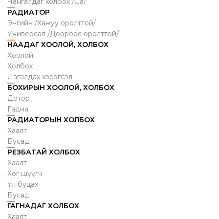
Чангалдаг холбох /Ga/
РАДИАТОР
Энгийн /Хажуу оролттой/
Универсал /Доороос оролттой/
НААДАГ ХООЛОЙ, ХОЛБОХ
Хоолой
Холбох
Дагалдах хэрэгсэл
БОХИРЫН ХООЛОЙ, ХОЛБОХ
Дотор
Гадна
РАДИАТОРЫН ХОЛБОХ
Хаалт
Бусад
РЕЗБАТАЙ ХОЛБОХ
Хаалт
Хог шүүгч
Үл буцах
Бусад
ГАГНАДАГ ХОЛБОХ
Хаалт